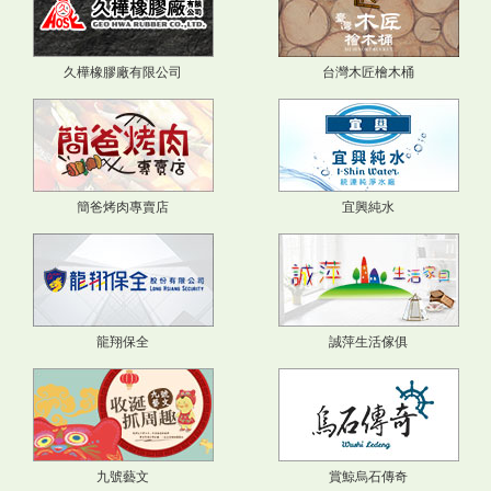
久樺橡膠廠有限公司
台灣木匠檜木桶
簡爸烤肉專賣店
宜興純水
龍翔保全
誠萍生活傢俱
九號藝文
賞鯨烏石傳奇