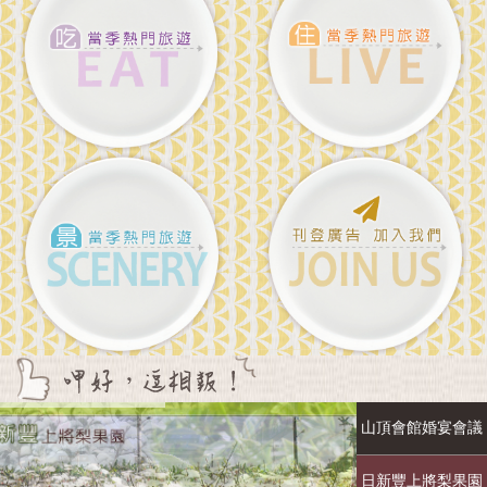
More
More
More
Link
山頂會館婚宴會議
日新豐上將梨果園