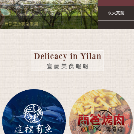
永大茶葉
山頂會館宜蘭婚宴會議
日新豐上將梨果園
永大茶葉