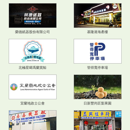
榮德紙器股份有限公司
基隆港海產樓
北極星噶瑪蘭賞鯨
管得寬停車場
宜蘭地政士公會
日新豐尚匠梨果園