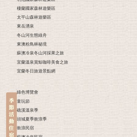
棲蘭國家森林遊樂區
太平山森林遊樂區
東岳湧泉
冬山河生態綠舟
東澳粉鳥林秘境
蘇澳冷泉冬山河採果之旅
宜蘭溫泉賞鯨咖啡美食之旅
宜蘭冬日旅遊景點網
綠色博覽會
童玩節
礁溪溫泉季
頭城夏季衝浪季
衝浪民宿
蘇澳冷泉民宿