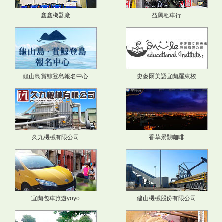
鑫鑫機器廠
益興租車行
龜山島賞鯨登島報名中心
史麥爾美語宜蘭羅東校
久九機械有限公司
香草景觀咖啡
宜蘭包車旅遊yoyo
建山機械股份有限公司