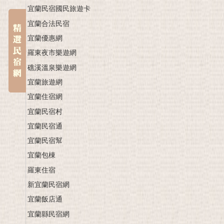
宜蘭民宿國民旅遊卡
宜蘭合法民宿
宜蘭優惠網
羅東夜市樂遊網
礁溪溫泉樂遊網
宜蘭旅遊網
宜蘭住宿網
宜蘭民宿村
宜蘭民宿通
宜蘭民宿幫
宜蘭包棟
羅東住宿
新宜蘭民宿網
宜蘭飯店通
宜蘭縣民宿網