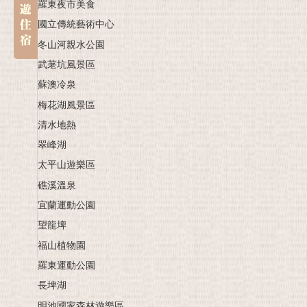
羅東夜市美食
國立傳統藝術中心
冬山河親水公園
武荖坑風景區
蘇澳冷泉
梅花湖風景區
清水地熱
翠峰湖
太平山遊樂區
礁溪溫泉
宜蘭運動公園
望龍埤
福山植物園
羅東運動公園
長埤湖
明池國家森林遊樂區