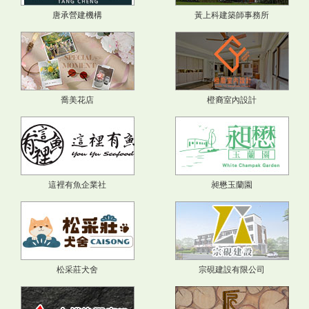
唐承營建機構
黃上科建築師事務所
喬美花店
橙裔室內設計
這裡有魚企業社
昶懋玉蘭園
松采莊犬舍
宗硯建設有限公司