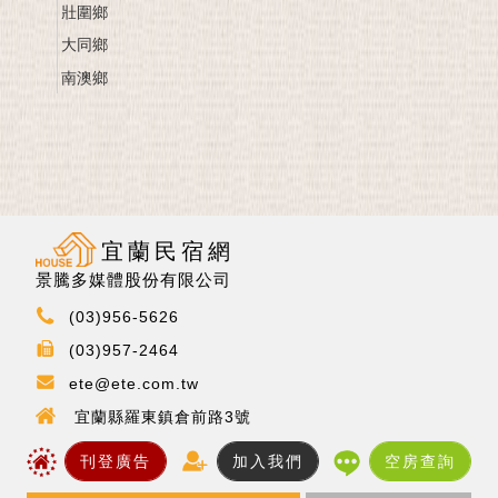
壯圍鄉
大同鄉
南澳鄉
宜蘭民宿網
景騰多媒體股份有限公司
(03)956-5626
(03)957-2464
ete@ete.com.tw
宜蘭縣羅東鎮倉前路3號
刊登廣告
加入我們
空房查詢