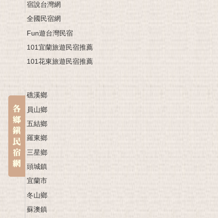
宿說台灣網
全國民宿網
Fun遊台灣民宿
101宜蘭旅遊民宿推薦
101花東旅遊民宿推薦
礁溪鄉
員山鄉
五結鄉
羅東鄉
三星鄉
頭城鎮
宜蘭市
冬山鄉
蘇澳鎮