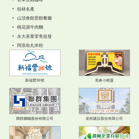
桂林名產
山頂會館景館餐廳
桃花源牛肉麵
永大茶業零售批發
阿添魚丸米粉
新福豐36號
美鼻小精靈
聯群鋼鐵股份有限公司
皇程建設股份有限公司