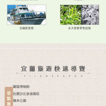
北極星壹號
永大茶業零售批發
蘭陽博物館
壯圍沙丘旅遊園區
幾米公園