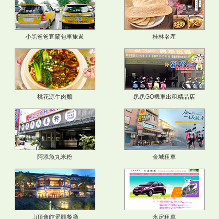
小黑爸爸宜蘭包車旅遊
桂林名產
桃花源牛肉麵
趴趴GO機車出租精品店
阿添魚丸米粉
金城租車
山頂會館景觀餐廳
永定租車