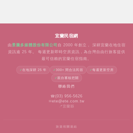
宜蘭民宿網
由
景騰多媒體股份有限公司
自
2000
年創立， 深耕宜蘭在地住宿
資訊逾 25 年。 每週更新即時空房資訊，為台灣自由行旅客提供
最可信賴的宜蘭住宿指南。
在地深耕 25 年
300+ 間合法民宿
每週更新空房
親自審核把關
聯絡我們
☎
(03) 956-5626
✉
ete@ete.com.tw
📍
宜蘭縣
旅遊相關連結